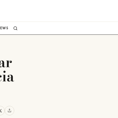
NEWS
ar
cia