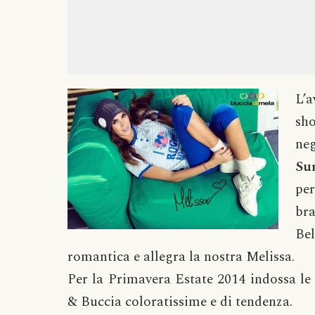
L’
sh
neg
Su
pe
bra
Be
romantica e allegra la nostra Melissa.
Per la Primavera Estate 2014 indossa le
& Buccia coloratissime e di tendenza.