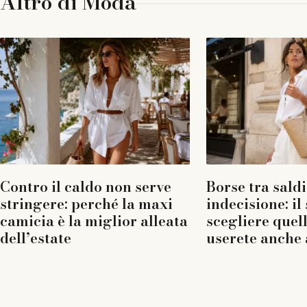
Altro di
Moda
Contro il caldo non serve
Borse tra saldi
stringere: perché la maxi
indecisione: il
camicia è la miglior alleata
scegliere quel
dell’estate
userete anche 