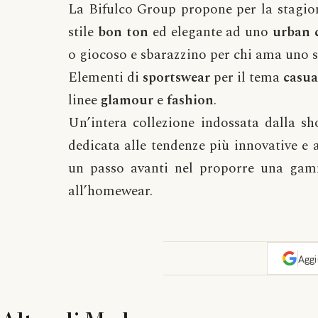
La Bifulco Group propone per la stagion
stile
bon ton
ed elegante ad uno
urban 
o giocoso e sbarazzino per chi ama uno st
Elementi di
sportswear
per il tema
casua
linee
glamour
e
fashion
.
Un’intera collezione indossata dalla s
dedicata alle tendenze più innovative e 
un passo avanti nel proporre una gamm
all’homewear.
Agg