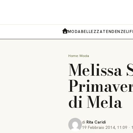
MODA
BELLEZZA
TENDENZE
LI
HOME
Home
Moda
Melissa 
Primaver
di Mela
di
Rita Caridi
19 Febbraio 2014
,
11:09
·