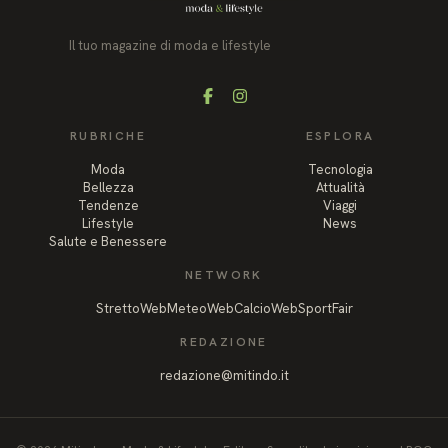
Il tuo magazine di moda e lifestyle
Facebook
Instagram
RUBRICHE
ESPLORA
Moda
Tecnologia
Bellezza
Attualità
Tendenze
Viaggi
Lifestyle
News
Salute e Benessere
NETWORK
StrettoWeb
MeteoWeb
CalcioWeb
SportFair
REDAZIONE
redazione@mitindo.it