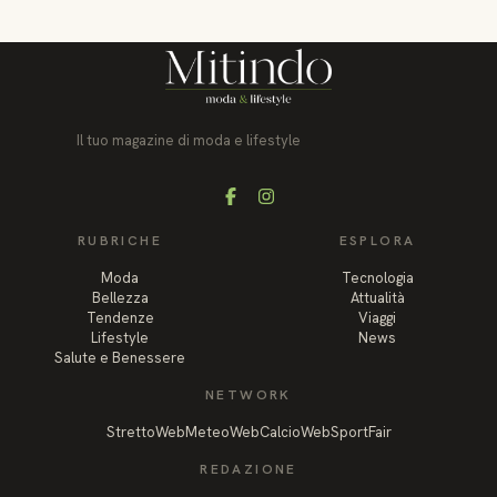
Il tuo magazine di moda e lifestyle
Facebook
Instagram
RUBRICHE
ESPLORA
Moda
Tecnologia
Bellezza
Attualità
Tendenze
Viaggi
Lifestyle
News
Salute e Benessere
NETWORK
StrettoWeb
MeteoWeb
CalcioWeb
SportFair
REDAZIONE