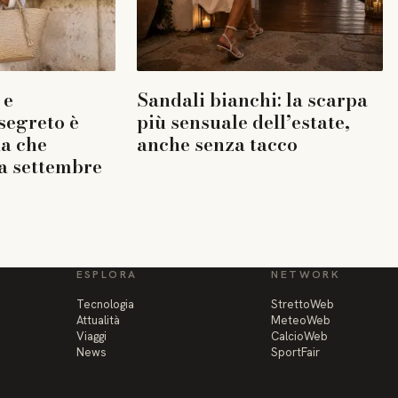
 e
Sandali bianchi: la scarpa
 segreto è
più sensuale dell’estate,
la che
anche senza tacco
a settembre
ESPLORA
NETWORK
Tecnologia
StrettoWeb
Attualità
MeteoWeb
Viaggi
CalcioWeb
News
SportFair