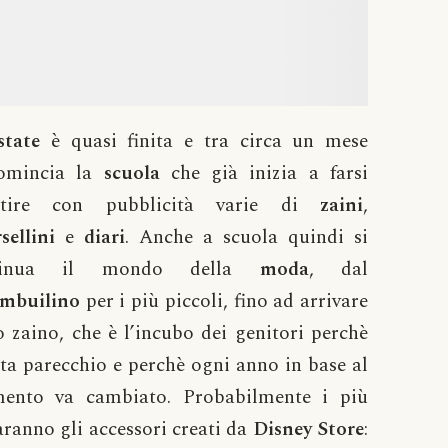
state
è quasi finita e tra circa un mese
comincia la
scuola
che già inizia a farsi
ntire con pubblicità varie di
zaini
,
sellini
e
diari
. Anche a scuola quindi si
sinua il mondo della
moda
, dal
embuilino
per i più piccoli, fino ad arrivare
o zaino, che è l’incubo dei genitori perchè
ta parecchio e perchè ogni anno in base al
ento va cambiato. Probabilmente i più
aranno gli accessori creati da
Disney Store
: