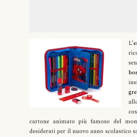
L’
e
ri
se
bor
in
gr
all
cos
cartone animato più famoso del mom
desiderati per il nuovo anno scolastico s