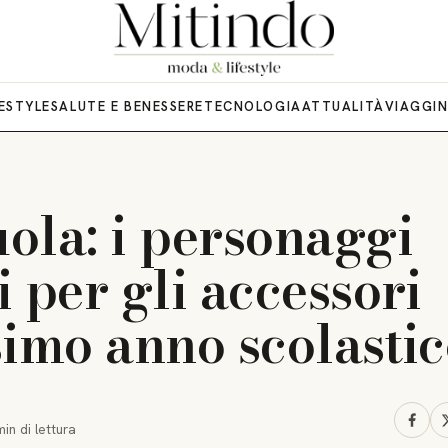
FESTYLE
SALUTE E BENESSERE
TECNOLOGIA
ATTUALITÀ
VIAGGI
ola: i personaggi
 per gli accessori
simo anno scolasti
min
di lettura