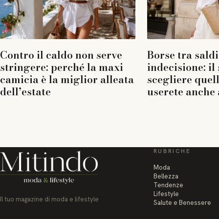
Contro il caldo non serve
Borse tra saldi
stringere: perché la maxi
indecisione: il
camicia è la miglior alleata
scegliere quel
dell’estate
userete anche 
RUBRICHE
Moda
Bellezza
Tendenze
Lifestyle
Il tuo magazine di moda e lifestyle
Salute e Benessere