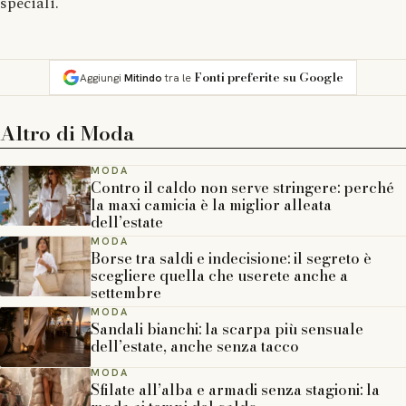
speciali.
Fonti preferite su Google
Aggiungi
Mitindo
tra le
Altro di
Moda
MODA
Contro il caldo non serve stringere: perché
la maxi camicia è la miglior alleata
dell’estate
MODA
Borse tra saldi e indecisione: il segreto è
scegliere quella che userete anche a
settembre
MODA
Sandali bianchi: la scarpa più sensuale
dell’estate, anche senza tacco
MODA
Sfilate all’alba e armadi senza stagioni: la