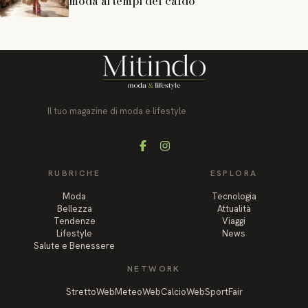
moda ai tempi del caldo
Il tuo magazine di moda e lifestyle
Facebook
Instagram
RUBRICHE
ESPLORA
Moda
Tecnologia
Bellezza
Attualità
Tendenze
Viaggi
Lifestyle
News
Salute e Benessere
NETWORK
StrettoWeb
MeteoWeb
CalcioWeb
SportFair