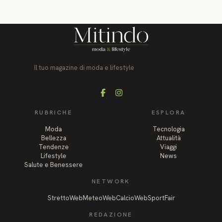
Il tuo magazine di moda e lifestyle
Facebook
Instagram
RUBRICHE
ESPLORA
Moda
Tecnologia
Bellezza
Attualità
Tendenze
Viaggi
Lifestyle
News
Salute e Benessere
NETWORK
StrettoWeb
MeteoWeb
CalcioWeb
SportFair
REDAZIONE