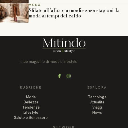
MODA
Sfilate all’alba e armadi senza stagioni: la
moda ai tempi del caldo
Il tuo magazine di moda e lifestyle
Facebook
Instagram
RUBRICHE
ESPLORA
Moda
Tecnologia
Bellezza
Attualità
Tendenze
Viaggi
Lifestyle
News
Salute e Benessere
NETWORK