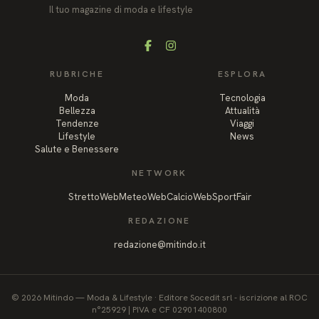
Il tuo magazine di moda e lifestyle
Facebook
Instagram
RUBRICHE
ESPLORA
Moda
Tecnologia
Bellezza
Attualità
Tendenze
Viaggi
Lifestyle
News
Salute e Benessere
NETWORK
StrettoWeb
MeteoWeb
CalcioWeb
SportFair
REDAZIONE
redazione@mitindo.it
©
2026
Mitindo
—
Moda & Lifestyle
·
Editore Socedit srl - iscrizione al ROC
n°25929 | PIVA e CF 02901400800