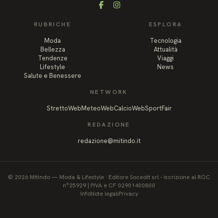
Facebook
Instagram
RUBRICHE
ESPLORA
Moda
Tecnologia
Bellezza
Attualità
Tendenze
Viaggi
Lifestyle
News
Salute e Benessere
NETWORK
StrettoWeb
MeteoWeb
CalcioWeb
SportFair
REDAZIONE
redazione@mitindo.it
©
2026
Mitindo
—
Moda & Lifestyle
·
Editore Socedit srl - iscrizione al ROC
n°25929 | PIVA e CF 02901400800
Info
Note legali
Privacy