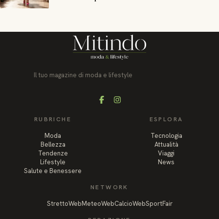
Il tuo magazine di moda e lifestyle
Facebook
Instagram
RUBRICHE
ESPLORA
Moda
Tecnologia
Bellezza
Attualità
Tendenze
Viaggi
Lifestyle
News
Salute e Benessere
NETWORK
StrettoWeb
MeteoWeb
CalcioWeb
SportFair