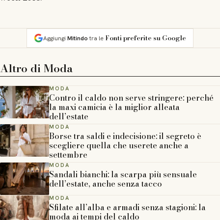
Fonti preferite su Google
Aggiungi
Mitindo
tra le
Altro di
Moda
MODA
Contro il caldo non serve stringere: perché
la maxi camicia è la miglior alleata
dell’estate
MODA
Borse tra saldi e indecisione: il segreto è
scegliere quella che userete anche a
settembre
MODA
Sandali bianchi: la scarpa più sensuale
dell’estate, anche senza tacco
MODA
Sfilate all’alba e armadi senza stagioni: la
moda ai tempi del caldo