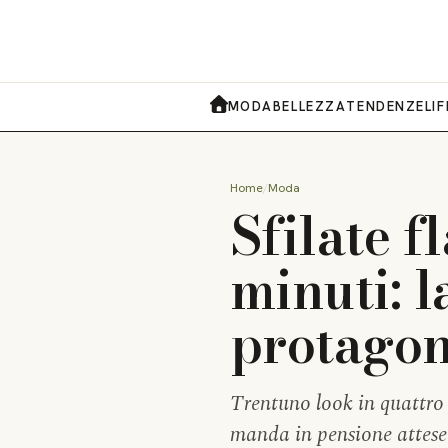
MODA
BELLEZZA
TENDENZE
LI
HOME
Home
Moda
Sfilate f
minuti: 
protagon
Trentuno look in quattro m
manda in pensione attese i