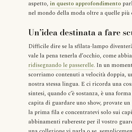
aspetto,
in questo approfondimento
parl
nel mondo della moda oltre a quelle più co
Un’idea destinata a fare s
Difficile dire se la sfilata-lampo diventer
vale la pena tenerla d’occhio, come abb
ridisegnando le passerelle
. In un moment
scorriamo contenuti a velocità doppia, u
nostra stessa lingua. E ci ricorda una cosa
sintesi, quando c’è sostanza, è una forma
capita di guardare uno show, provate un p
la prima fila e concentratevi solo sui ca
abbinamenti rubereste per il vostro guar
una collezione vi parla o se, semplicement