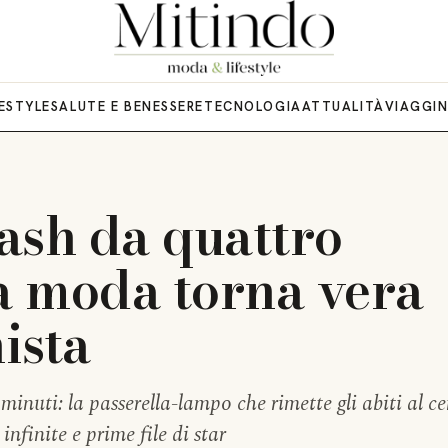
FESTYLE
SALUTE E BENESSERE
TECNOLOGIA
ATTUALITÀ
VIAGGI
lash da quattro
la moda torna vera
ista
inuti: la passerella-lampo che rimette gli abiti al ce
nfinite e prime file di star