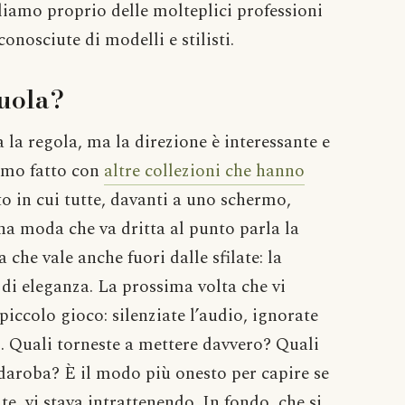
iamo proprio delle molteplici professioni
nosciute di modelli e stilisti.
cuola?
à la regola, ma la direzione è interessante e
iamo fatto con
altre collezioni che hanno
o in cui tutte, davanti a uno schermo,
na moda che va dritta al punto parla la
 che vale anche fuori dalle sfilate: la
 di eleganza. La prossima volta che vi
iccolo gioco: silenziate l’audio, ignorate
pi. Quali torneste a mettere davvero? Quali
daroba? È il modo più onesto per capire se
e, vi stava intrattenendo. In fondo, che si