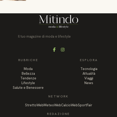
Il tuo magazine di moda e lifestyle
Facebook
Instagram
RUBRICHE
ESPLORA
Moda
Tecnologia
Bellezza
Attualità
Tendenze
Viaggi
Lifestyle
News
Salute e Benessere
NETWORK
StrettoWeb
MeteoWeb
CalcioWeb
SportFair
REDAZIONE