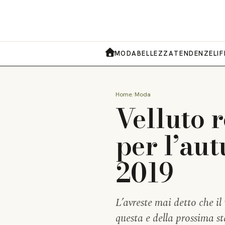
MODA
BELLEZZA
TENDENZE
LI
HOME
Home
Moda
Velluto 
per l’au
2019
L’avreste mai detto che il
questa e della prossima s