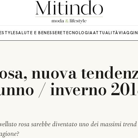
FESTYLE
SALUTE E BENESSERE
TECNOLOGIA
ATTUALITÀ
VIAGGI
rosa, nuova tenden
tunno / inverno 201
 velluto rosa sarebbe diventato uno dei massimi trend
tagione?