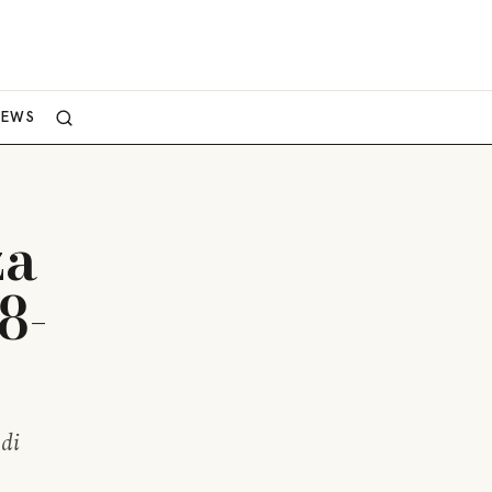
NEWS
za
8-
 di