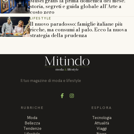
Musei gratis la prima domenica del mese:
storia, segreti e guida globale all’Arte a
costo zero
LIFESTYLE
Il nuovo paradosso: famiglie italiane più
ricche, ma consumi al palo. Ecco la nuova
strategia della prudenza
Il tuo magazine di moda e lifestyle
Facebook
Instagram
RUBRICHE
ESPLORA
Moda
Tecnologia
Bellezza
Attualità
Tendenze
Viaggi
Lifestyle
News