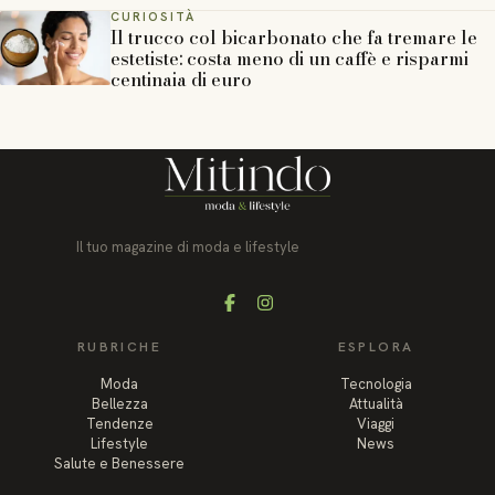
CURIOSITÀ
Il trucco col bicarbonato che fa tremare le
estetiste: costa meno di un caffè e risparmi
centinaia di euro
Il tuo magazine di moda e lifestyle
Facebook
Instagram
RUBRICHE
ESPLORA
Moda
Tecnologia
Bellezza
Attualità
Tendenze
Viaggi
Lifestyle
News
Salute e Benessere