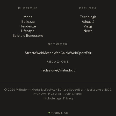
Facebook
Instagram
RUBRICHE
ESPLORA
Moda
Tecnologia
Bellezza
Attualità
Tendenze
Viaggi
Lifestyle
News
Salute e Benessere
NETWORK
StrettoWeb
MeteoWeb
CalcioWeb
SportFair
REDAZIONE
redazione@mitindo.it
©
2026
Mitindo
—
Moda & Lifestyle
·
Editore Socedit srl - iscrizione al ROC
n°25929 | PIVA e CF 02901400800
Info
Note legali
Privacy
↑
TORNA SU