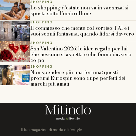
SHOPPING
Lo shopping d’estate non va in vacanza: si
sposta sotto l’ombrellone
SHOPPING
Il commesso che mente col sorriso: l’AI e i
suoi sconti fantasma, quando fidarsi davvero
SHOPPING
San Valentino 2026: le idee regalo per lui
che nessuno si aspetta e che fanno davvero
colpo
SHOPPING
Non spendere più una fortuna: questi
profumi Eurospin sono dupe perfetti dei
marchi più amati
Il tuo magazine di moda e lifestyle