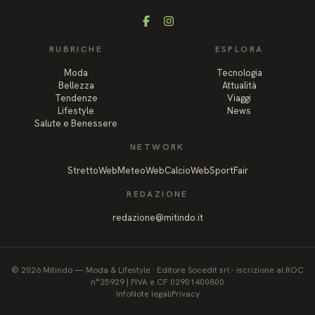
Facebook
Instagram
RUBRICHE
ESPLORA
Moda
Tecnologia
Bellezza
Attualità
Tendenze
Viaggi
Lifestyle
News
Salute e Benessere
NETWORK
StrettoWeb
MeteoWeb
CalcioWeb
SportFair
REDAZIONE
redazione@mitindo.it
©
2026
Mitindo
—
Moda & Lifestyle
·
Editore Socedit srl - iscrizione al ROC
n°25929 | PIVA e CF 02901400800
Info
Note legali
Privacy