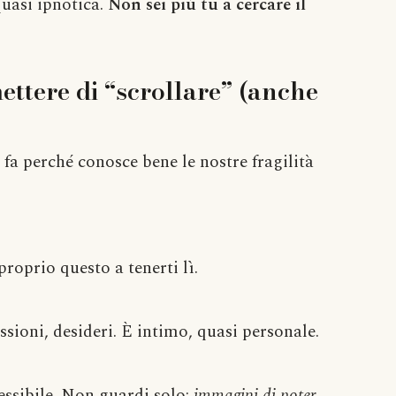
quasi ipnotica.
Non sei più tu a cercare il
ttere di “scrollare” (anche
 fa perché conosce bene le nostre fragilità
roprio questo a tenerti lì.
sessioni, desideri. È intimo, quasi personale.
cessibile. Non guardi solo:
immagini di poter