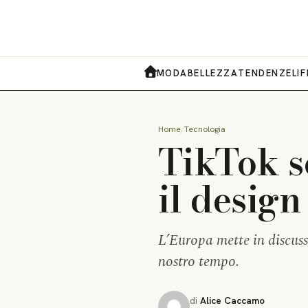
MODA
BELLEZZA
TENDENZE
LI
HOME
Home
Tecnologia
TikTok s
il design
L’Europa mette in discuss
nostro tempo.
di
Alice Caccamo