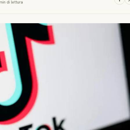
min
di lettura