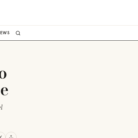
NEWS
o
le
l