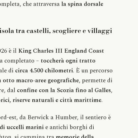
completa, che attraversa
la spina dorsale
sola tra castelli, scogliere e villaggi
26 è il
King Charles III England Coast
lta completato –
toccherà ogni tratto
ale di
circa 4.500 chilometri
. È un percorso
in
otto macro-aree geografiche
, permette di
re, dal
confine con la Scozia fino al Galles
,
orici, riserve naturali e città marittime
.
ord-est, da Berwick a Humber, il sentiero è
di uccelli marini
e antichi borghi di
ghton, si cammina tra
memorie della