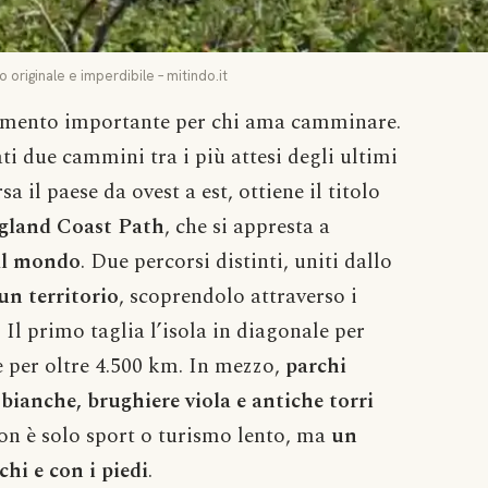
originale e imperdibile – mitindo.it
omento importante per chi ama camminare.
ti due cammini tra i più attesi degli ultimi
sa il paese da ovest a est, ottiene il titolo
ngland Coast Path
, che si appresta a
 al mondo
. Due percorsi distinti, uniti dallo
n territorio
, scoprendolo attraverso i
. Il primo taglia l’isola in diagonale per
te per oltre 4.500 km. In mezzo,
parchi
e bianche, brughiere viola e antiche torri
non è solo sport o turismo lento, ma
un
chi e con i piedi
.