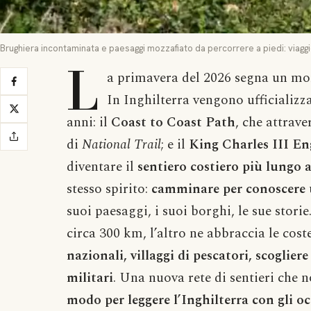
Brughiera incontaminata e paesaggi mozzafiato da percorrere a piedi: viaggio 
L
a primavera del 2026 segna un m
In Inghilterra vengono ufficializza
anni: il
Coast to Coast Path
, che attraver
di
National Trail
; e il
King Charles III E
diventare il
sentiero costiero più lungo
stesso spirito:
camminare per conoscere u
suoi paesaggi, i suoi borghi, le sue storie
circa 300 km, l’altro ne abbraccia le cos
nazionali, villaggi di pescatori, scoglier
militari
. Una nuova rete di sentieri che 
modo per leggere l’Inghilterra con gli oc