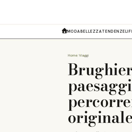
MODA
BELLEZZA
TENDENZE
LI
HOME
Home
Viaggi
Brughier
paesaggi
percorrer
original