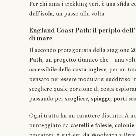
Per chi ama i trekking veri, è una sfida 
dell’isola
, un passo alla volta.
England Coast Path: il periplo dell’i
di mare
Il secondo protagonista della stagione 20
Path
, un progetto titanico che – una vo
accessibile della costa inglese
, per un tot
pensato per essere modulare: suddiviso 
scegliere quale porzione di costa esplora
passando per
scogliere, spiagge, porti st
Ogni tratto ha un carattere distinto. A n
punteggiato da
castelli e falesie
,
colonie 
pescatori. A sud-est, da Woolwich a Bri