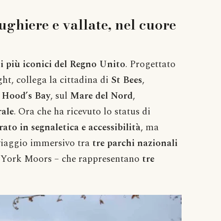
ughiere e vallate, nel cuore
 più iconici del Regno Unito
. Progettato
t, collega la cittadina di
St Bees
,
 Hood’s Bay
, sul
Mare del Nord
,
rale
. Ora che ha ricevuto lo status di
rato in segnaletica e accessibilità
, ma
n viaggio immersivo tra
tre parchi nazionali
h York Moors – che rappresentano
tre