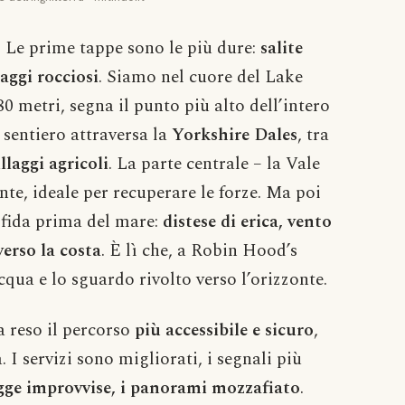
. Le prime tappe sono le più dure:
salite
saggi rocciosi
. Siamo nel cuore del Lake
780 metri, segna il punto più alto dell’intero
 sentiero attraversa la
Yorkshire Dales
, tra
llaggi agricoli
. La parte centrale – la Vale
te, ideale per recuperare le forze. Ma poi
 sfida prima del mare:
distese di erica, vento
verso la costa
. È lì che, a Robin Hood’s
acqua e lo sguardo rivolto verso l’orizzonte.
 reso il percorso
più accessibile e sicuro
,
I servizi sono migliorati, i segnali più
iogge improvvise, i panorami mozzafiato
.