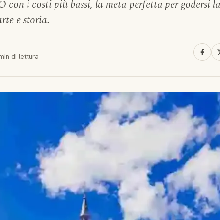
con i costi più bassi, la meta perfetta per godersi l
rte e storia.
min
di lettura