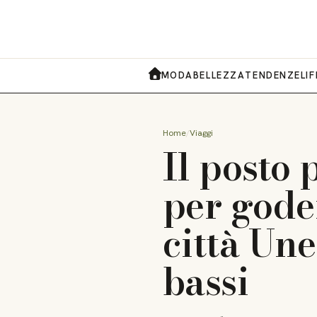
MODA
BELLEZZA
TENDENZE
LI
HOME
Home
Viaggi
Il posto 
per goder
città Une
bassi