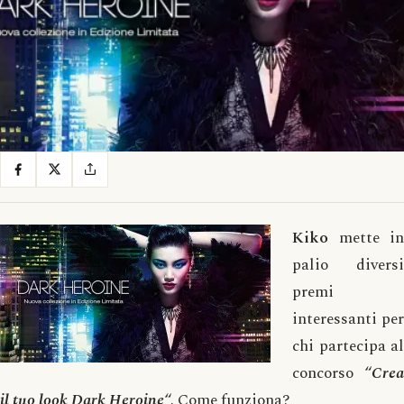
Kiko
mette in
palio diversi
premi
interessanti per
chi partecipa al
concorso “
Crea
il tuo look Dark Heroine
“. Come funziona?