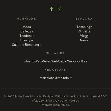
Facebook
Instagram
RUBRICHE
ESPLORA
Moda
Tecnologia
Bellezza
Attualità
Tendenze
Viaggi
Lifestyle
News
Salute e Benessere
NETWORK
StrettoWeb
MeteoWeb
CalcioWeb
SportFair
REDAZIONE
redazione@mitindo.it
©
2026
Mitindo
—
Moda & Lifestyle
·
Editore Socedit srl - iscrizione al ROC
n°25929 | PIVA e CF 02901400800
Info
Note legali
Privacy