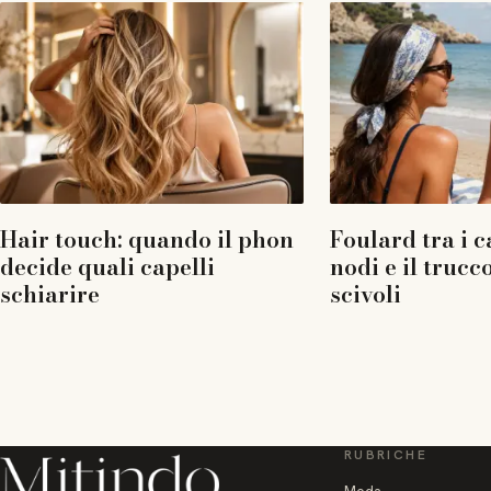
Hair touch: quando il phon
Foulard tra i ca
decide quali capelli
nodi e il truc
schiarire
scivoli
RUBRICHE