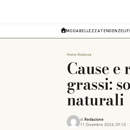
MODA
BELLEZZA
TENDENZE
LI
HOME
Home
Bellezza
Cause e r
grassi: s
naturali
di
Redazione
11 Dicembre 2024
,
09:13
·