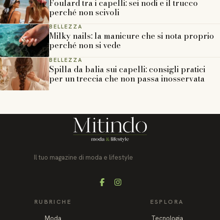
Foulard tra i capelli: sei nodi e il trucco
perché non scivoli
BELLEZZA
Milky nails: la manicure che si nota proprio
perché non si vede
BELLEZZA
Spilla da balia sui capelli: consigli pratici
per un treccia che non passa inosservata
Il tuo magazine di moda e lifestyle
Facebook
Instagram
RUBRICHE
ESPLORA
Moda
Tecnologia