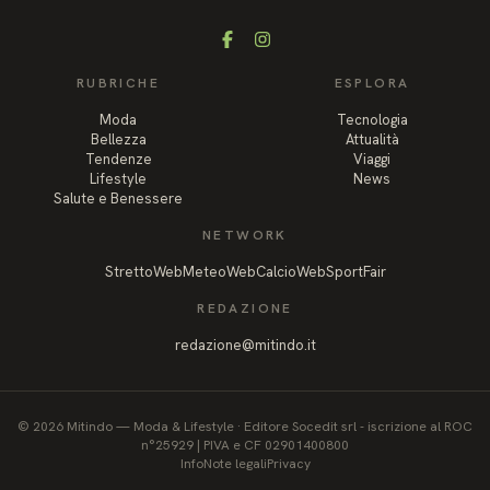
Facebook
Instagram
RUBRICHE
ESPLORA
Moda
Tecnologia
Bellezza
Attualità
Tendenze
Viaggi
Lifestyle
News
Salute e Benessere
NETWORK
StrettoWeb
MeteoWeb
CalcioWeb
SportFair
REDAZIONE
redazione@mitindo.it
©
2026
Mitindo
—
Moda & Lifestyle
·
Editore Socedit srl - iscrizione al ROC
n°25929 | PIVA e CF 02901400800
Info
Note legali
Privacy