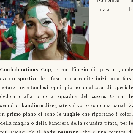
Domenica 16
inizia la
Confederations Cup
, e con l’inizio di questo grande
evento
sportivo
le
tifose
più accanite iniziano a farsi
notare inventandosi ogni giorno qualcosa di speciale
dedicato alla propria
squadra
del
cuore
. Ormai l
semplici
bandiere
disegnate sul volto sono una banalità
in primo piano ci sono le
unghie
che riportano i colori
della maglia o della bandiera della squadra tifata, per le
più audaci c’è il
body
painting
, che è una tecnica di