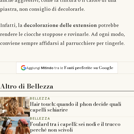
anche aggressivi, come la tintura o il calore di una
piastra, non consiglio di decolorarle.
Infatti, la
decolorazione delle extension
potrebbe
rendere le ciocche stoppose e rovinarle. Ad ogni modo,
conviene sempre affidarsi al parrucchiere per tingerle.
Fonti preferite su Google
Aggiungi
Mitindo
tra le
Altro di
Bellezza
BELLEZZA
Hair touch: quando il phon decide quali
capelli schiarire
BELLEZZA
Foulard tra i capelli: sei nodi e il trucco
perché non scivoli