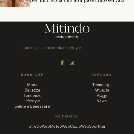
Il tuo magazine di moda e lifestyle
Facebook
Instagram
RUBRICHE
ESPLORA
Moda
Tecnologia
Bellezza
Attualità
Tendenze
Viaggi
Lifestyle
News
Salute e Benessere
NETWORK
StrettoWeb
MeteoWeb
CalcioWeb
SportFair