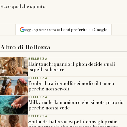
Ecco qualche spunto:
Fonti preferite su Google
Aggiungi
Mitindo
tra le
Altro di
Bellezza
BELLEZZA
Hair touch: quando il phon decide quali
capelli schiarire
BELLEZZA
Foulard tra i capelli: sei nodi e il trucco
perché non scivoli
BELLEZZA
Milky nails: la manicure che si nota proprio
perché non si vede
BELLEZZA
Spilla da balia sui capelli: consigli pratici
per un treccia che non passa inosservata