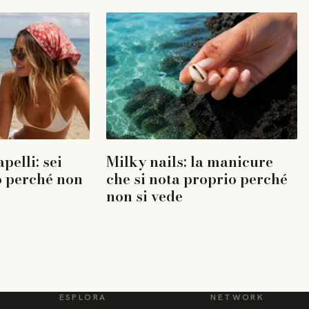
pelli: sei
Milky nails: la manicure
co perché non
che si nota proprio perché
non si vede
ESPLORA
NETWORK