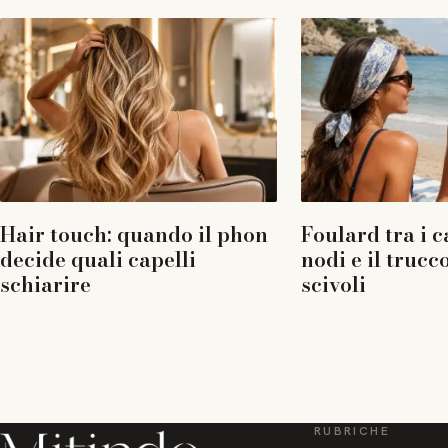
Hair touch: quando il phon
Foulard tra i ca
decide quali capelli
nodi e il truc
schiarire
scivoli
RUBRICHE