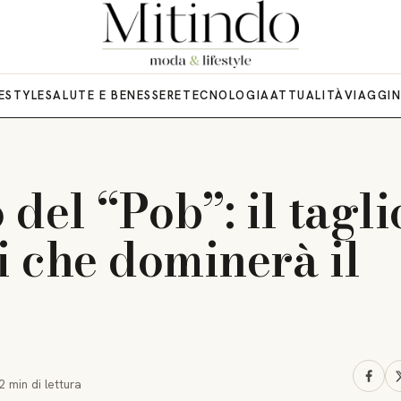
FESTYLE
SALUTE E BENESSERE
TECNOLOGIA
ATTUALITÀ
VIAGGI
o del “Pob”: il tagli
i che dominerà il
2 min
di lettura