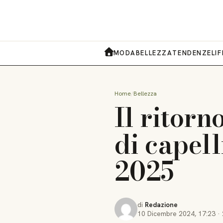
MODA
BELLEZZA
TENDENZE
LI
HOME
Home
Bellezza
Il ritorn
di capell
2025
di
Redazione
10 Dicembre 2024
,
17:23
·