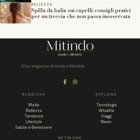
BELLEZZA
Spilla da balia sui capelli: consigli pratici
per un treccia che non passa inosservata
Il tuo magazine di moda e lifestyle
Facebook
Instagram
RUBRICHE
ESPLORA
Moda
Tecnologia
Bellezza
Attualità
Tendenze
Viaggi
Lifestyle
News
Salute e Benessere
NETWORK