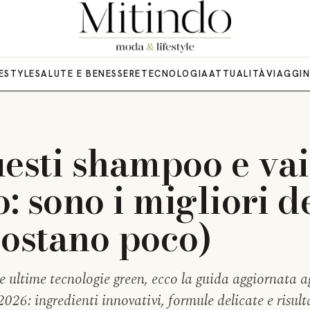
FESTYLE
SALUTE E BENESSERE
TECNOLOGIA
ATTUALITÀ
VIAGGI
uesti shampoo e vai
o: sono i migliori d
costano poco)
le ultime tecnologie green, ecco la guida aggiornata a
026: ingredienti innovativi, formule delicate e risult