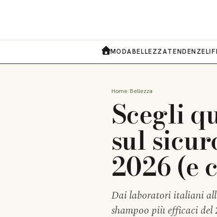
MODA
BELLEZZA
TENDENZE
LI
HOME
Home
Bellezza
Scegli q
sul sicur
2026 (e 
Dai laboratori italiani al
shampoo più efficaci del 2