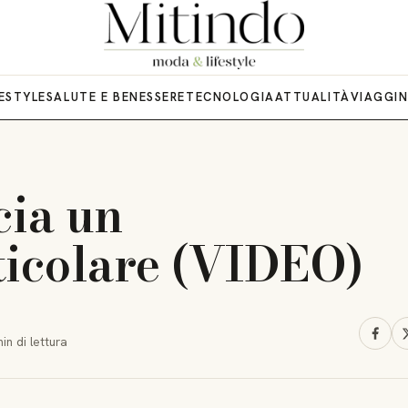
FESTYLE
SALUTE E BENESSERE
TECNOLOGIA
ATTUALITÀ
VIAGGI
cia un
ticolare (VIDEO)
min
di lettura