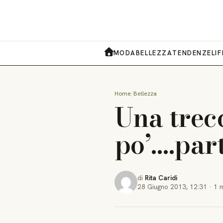
MODA
BELLEZZA
TENDENZE
LI
HOME
Home
Bellezza
Una trec
po’….par
di
Rita Caridi
28 Giugno 2013
,
12:31
·
1 