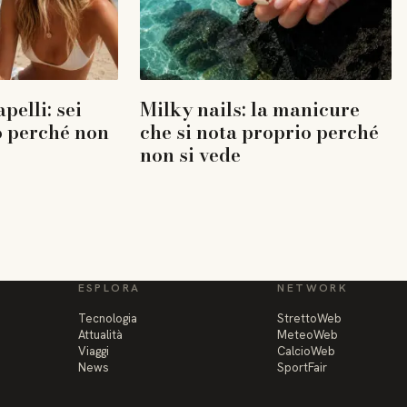
pelli: sei
Milky nails: la manicure
co perché non
che si nota proprio perché
non si vede
ESPLORA
NETWORK
Tecnologia
StrettoWeb
Attualità
MeteoWeb
Viaggi
CalcioWeb
News
SportFair