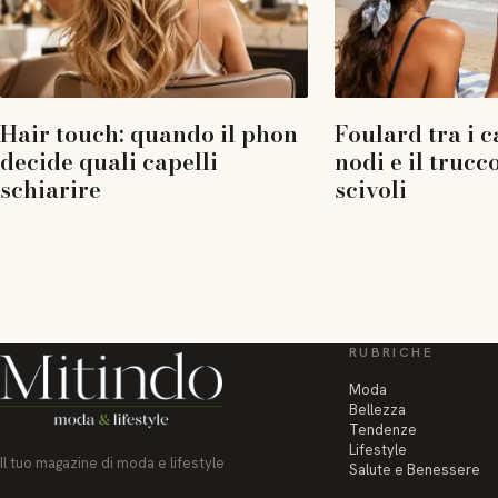
Hair touch: quando il phon
Foulard tra i ca
decide quali capelli
nodi e il truc
schiarire
scivoli
RUBRICHE
Moda
Bellezza
Tendenze
Lifestyle
Il tuo magazine di moda e lifestyle
Salute e Benessere