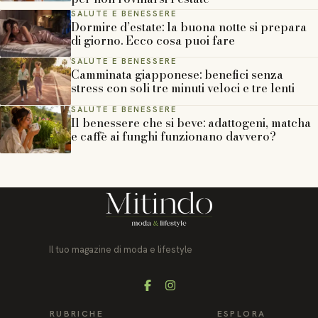
SALUTE E BENESSERE
Dormire d’estate: la buona notte si prepara
di giorno. Ecco cosa puoi fare
SALUTE E BENESSERE
Camminata giapponese: benefici senza
stress con soli tre minuti veloci e tre lenti
SALUTE E BENESSERE
Il benessere che si beve: adattogeni, matcha
e caffè ai funghi funzionano davvero?
Il tuo magazine di moda e lifestyle
Facebook
Instagram
RUBRICHE
ESPLORA