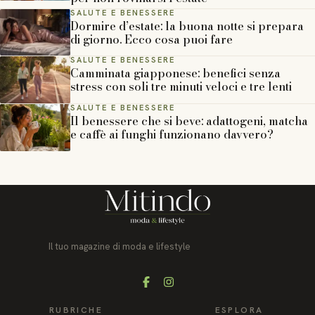
SALUTE E BENESSERE
Dormire d’estate: la buona notte si prepara
di giorno. Ecco cosa puoi fare
SALUTE E BENESSERE
Camminata giapponese: benefici senza
stress con soli tre minuti veloci e tre lenti
SALUTE E BENESSERE
Il benessere che si beve: adattogeni, matcha
e caffè ai funghi funzionano davvero?
Il tuo magazine di moda e lifestyle
Facebook
Instagram
RUBRICHE
ESPLORA