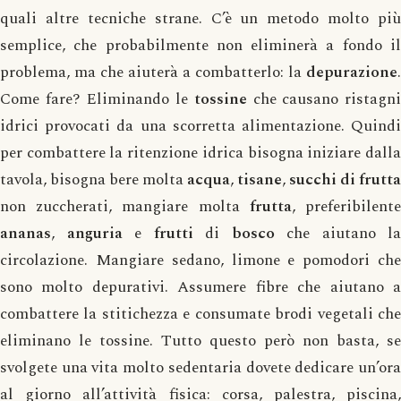
quali altre tecniche strane. C’è un metodo molto più
semplice, che probabilmente non eliminerà a fondo il
problema, ma che aiuterà a combatterlo: la
depurazione
.
Come fare? Eliminando le
tossine
che causano ristagn
idrici provocati da una scorretta alimentazione. Quindi
per combattere la ritenzione idrica bisogna iniziare dalla
tavola, bisogna bere molta
acqua
,
tisane
,
succhi di frutta
non zuccherati, mangiare molta
frutta
, preferibilent
ananas
,
anguria
e
frutti
di
bosco
che aiutano la
circolazione. Mangiare sedano, limone e pomodori che
sono molto depurativi. Assumere fibre che aiutano a
combattere la stitichezza e consumate brodi vegetali che
eliminano le tossine. Tutto questo però non basta, se
svolgete una vita molto sedentaria dovete dedicare un’ora
al giorno all’attività fisica: corsa, palestra, piscina,