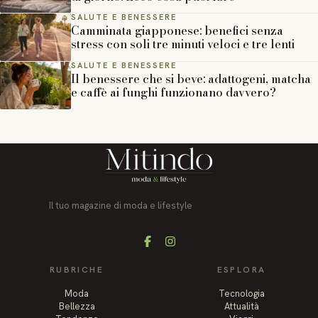
SALUTE E BENESSERE
Camminata giapponese: benefici senza
stress con soli tre minuti veloci e tre lenti
SALUTE E BENESSERE
Il benessere che si beve: adattogeni, matcha
e caffè ai funghi funzionano davvero?
Il tuo magazine di moda e lifestyle
Facebook
Instagram
RUBRICHE
ESPLORA
Moda
Tecnologia
Bellezza
Attualità