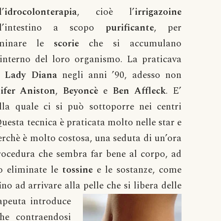
l’
idrocolonterapia
, cioè l’
irrigazoine
ll’intestino a scopo
purificante
, per
iminare le
scorie
che si accumulano
’interno del loro organismo. La praticava
à
Lady Diana
negli anni ’90, adesso non
ifer Aniston
,
Beyoncè
e
Ben Affleck
. E’
lla quale ci si può sottoporre nei centri
uesta tecnica è praticata molto nelle star e
rchè è molto costosa, una seduta di un’ora
rocedura che sembra far bene al corpo, ad
no eliminate le
tossine
e le sostanze, come
no ad arrivare alla pelle che si libera delle
apeuta introduce
che contraendosi