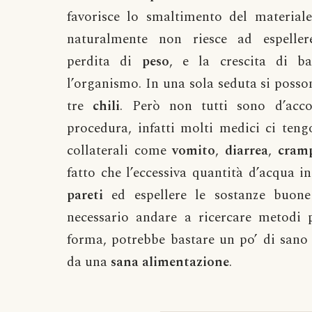
favorisce lo smaltimento del materiale
naturalmente non riesce ad espeller
perdita di
peso
, e la crescita di ba
l’organismo. In una sola seduta si poss
tre
chili
. Però non tutti sono d’acc
procedura, infatti molti medici ci tengo
collaterali come
vomito
,
diarrea
,
cram
fatto che l’eccessiva quantità d’acqua i
pareti
ed espellere le sostanze buone 
necessario andare a ricercare metodi p
forma, potrebbe bastare un po’ di san
da una
sana
alimentazione
.