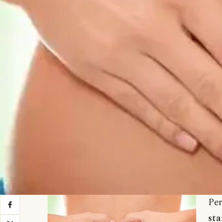
Per
sta