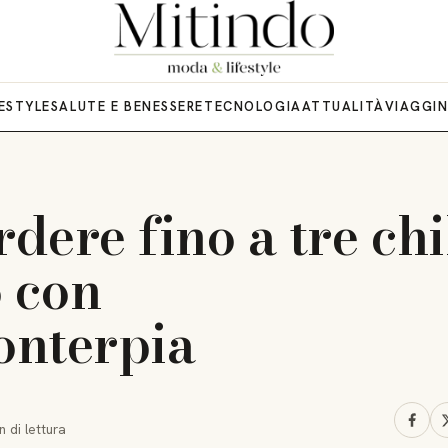
FESTYLE
SALUTE E BENESSERE
TECNOLOGIA
ATTUALITÀ
VIAGGI
ere fino a tre chi
o con
lonterpia
n
di lettura