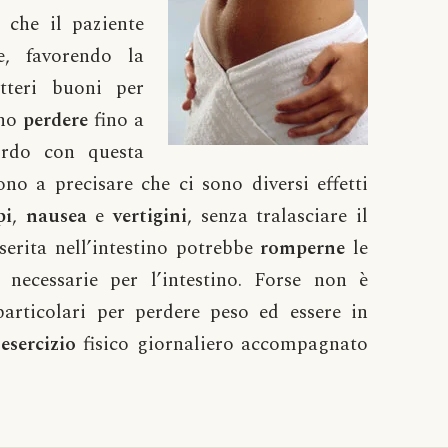
 che il paziente
e, favorendo la
tteri buoni per
ono
perdere
fino a
ordo con questa
no a precisare che ci sono diversi effetti
pi
,
nausea
e
vertigini
, senza tralasciare il
nserita nell’intestino potrebbe
romperne
le
necessarie per l’intestino. Forse non è
articolari per perdere peso ed essere in
o
esercizio
fisico giornaliero accompagnato