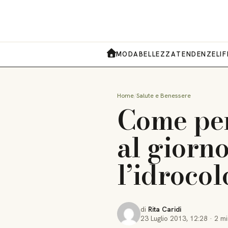
MODA
BELLEZZA
TENDENZE
LI
HOME
Home
Salute e Benessere
Come perd
al giorn
l’idroco
di
Rita Caridi
23 Luglio 2013
,
12:28
·
2 mi