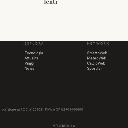
lenti
ESPLORA
NETWORK
Tecnologia
StrettoWeb
Attualità
MeteoWeb
Viaggi
CalcioWeb
News
SportFair
 - iscrizione al ROC n°25929 | PIVA e CF 02901400800
↑
TORNA SU