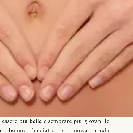
 essere più
belle
e sembrare più giovani le
r
hanno lanciato la nuova moda