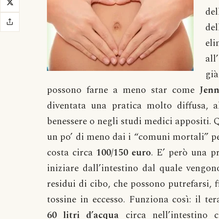
del
de
el
all
gi
possono farne a meno star come
Jenn
diventata una pratica molto diffusa, a
benessere o negli studi medici appositi. Q
un po’ di meno dai i “comuni mortali” pe
costa circa
100/150 euro
. E’ però una p
iniziare dall’intestino dal quale vengo
residui di cibo, che possono putrefarsi, fi
tossine in eccesso. Funziona così: il
ter
60 litri d’acqua
circa nell’intestino 