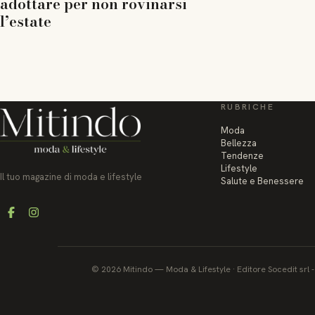
adottare per non rovinarsi
l’estate
RUBRICHE
Moda
Bellezza
Tendenze
Lifestyle
Il tuo magazine di moda e lifestyle
Salute e Benessere
Facebook
Instagram
©
2026
Mitindo
—
Moda & Lifestyle
·
Editore Socedit srl