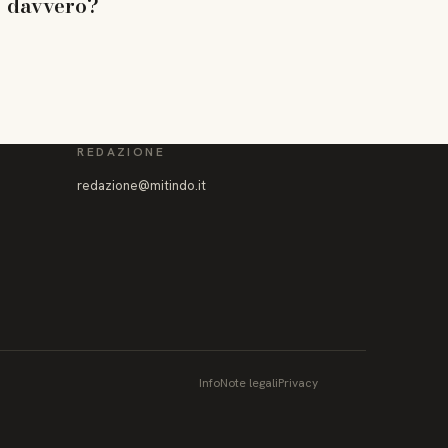
davvero?
REDAZIONE
redazione@mitindo.it
Info
Note legali
Privacy