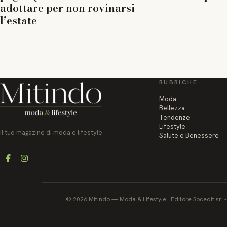
adottare per non rovinarsi
l’estate
RUBRICHE
Moda
Bellezza
Tendenze
Lifestyle
Il tuo magazine di moda e lifestyle
Salute e Benessere
Facebook
Instagram
©
2026
Mitindo
—
Moda & Lifestyle
·
Editore Socedit srl