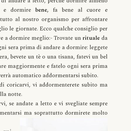
 di andare a letto, perchè dormire almeno
 e dormire
bene,
fa bene al cuore e
ttutto al nostro organismo per affrontare
lio le giornate. Ecco qualche consiglio per
e a dormire meglio:- Trovate un
rituale
da
gni sera prima di andare a dormire: leggete
era, bevete un tè o una tisana, fatevi un bel
sare maggiormente e fatelo ogni sera prima
e verrà automatico addormentarsi subito.
i coricarvi, vi addormenterete subito ma
lla notte.
vi, se andate a letto e vi svegliate sempre
ormentarsi ma soprattutto
dormirete molto