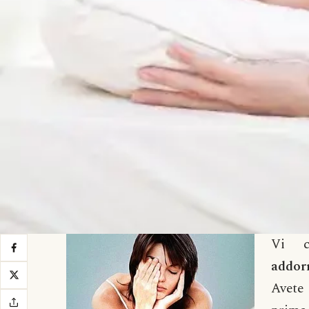
Vi c
addor
Avete