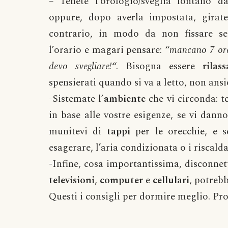
– Tenete l’orologio/sveglia lontano da
oppure, dopo averla impostata, girate
contrario, in modo da non fissare s
l’orario e magari pensare: “
mancano 7 ore
devo svegliare!
“. Bisogna essere
rilass
spensierati quando si va a letto, non ansi
-Sistemate l’
ambiente
che vi circonda: t
in base alle vostre esigenze, se vi danno
munitevi di
tappi
per le orecchie, e s
esagerare, l’aria condizionata o i riscald
-Infine, cosa importantissima, disconnet
televisioni
,
computer
e
cellulari
, potreb
Questi i consigli per dormire meglio. Pro