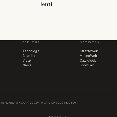
lenti
ESPLORA
NETWORK
Tecnologia
StrettoWeb
Attualità
MeteoWeb
Viaggi
CalcioWeb
News
SportFair
 - iscrizione al ROC n°25929 | PIVA e CF 02901400800