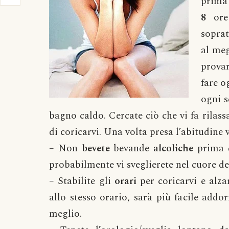
prima
8
ore
sopra
al meg
provar
fare o
ogni s
bagno caldo. Cercate ciò che vi fa rilas
di coricarvi. Una volta presa l’abitudin
– Non
bevete
bevande
alcoliche
prima d
probabilmente vi sveglierete nel cuore de
– Stabilite gli
orari
per coricarvi e alzar
allo stesso orario, sarà più facile add
meglio.