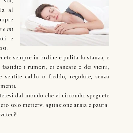
 voi,
la al
empre
 e mi
ati
e
osi.
enete sempre in ordine e pulita la stanza, e
 fastidio i rumori, di zanzare o dei vicini,
e sentite caldo o freddo, regolate, senza
amenti.
tetevi dal mondo che vi circonda: spegnete
bero solo mettervi agitazione ansia e paura.
vateci!!