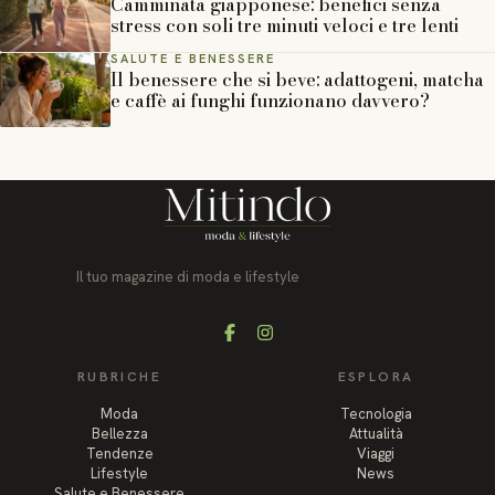
Camminata giapponese: benefici senza
stress con soli tre minuti veloci e tre lenti
SALUTE E BENESSERE
Il benessere che si beve: adattogeni, matcha
e caffè ai funghi funzionano davvero?
Il tuo magazine di moda e lifestyle
Facebook
Instagram
RUBRICHE
ESPLORA
Moda
Tecnologia
Bellezza
Attualità
Tendenze
Viaggi
Lifestyle
News
Salute e Benessere