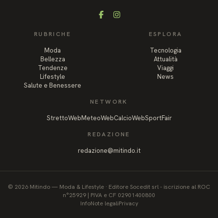
Facebook
Instagram
RUBRICHE
ESPLORA
Moda
Tecnologia
Bellezza
Attualità
Tendenze
Viaggi
Lifestyle
News
Salute e Benessere
NETWORK
StrettoWeb
MeteoWeb
CalcioWeb
SportFair
REDAZIONE
redazione@mitindo.it
©
2026
Mitindo
—
Moda & Lifestyle
·
Editore Socedit srl - iscrizione al ROC
n°25929 | PIVA e CF 02901400800
Info
Note legali
Privacy