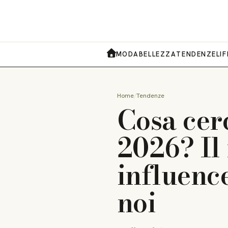
MODA
BELLEZZA
TENDENZE
LI
HOME
Home
Tendenze
Cosa cerc
2026? Il
influence
noi