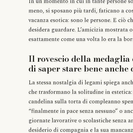
In un momento in cui in tante persone so
meno, si sposano più tardi, faticano a cos
vacanza esotica: sono le persone. E ciò ch
desidera guardare. L’amicizia mostrata o
esattamente come una volta lo era la bor
Il rovescio della medaglia
di saper stare bene anche 
La stessa nostalgia di legami spiega anc
che trasformano la solitudine in estetica:
candelina sulla torta di compleanno spenta
“finalmente in pace senza nessuno” o anc
giornate lavorative o scolastiche senza a
desiderio di compagnia e la sua mancanz