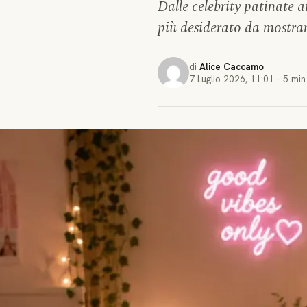
Dalle celebrity patinate a
più desiderato da mostrar
di
Alice Caccamo
7 Luglio 2026
,
11:01
·
5 min