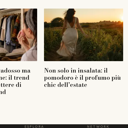
radosso ma
Non solo in insalata: il
ne: il trend
pomodoro è il profumo più
ttere di
chic dell’estate
end
ESPLORA
NETWORK