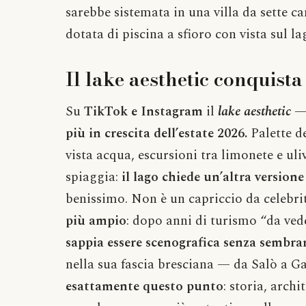
sarebbe sistemata in una villa da sette c
dotata di piscina a sfioro con vista sul la
Il lake aesthetic conquista 
Su
TikTok e Instagram
il
lake aesthetic
— 
più in crescita dell’estate 2026.
Palette de
vista acqua, escursioni tra limonete e uliv
spiaggia:
il lago chiede un’altra versione
benissimo. Non è un capriccio da celebrit
più ampio
: dopo anni di turismo “da ved
sappia essere scenografica senza sembrar
nella sua fascia bresciana — da Salò a 
esattamente questo punto
: storia, arch