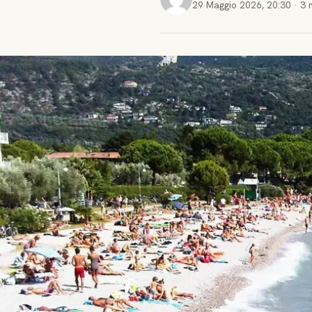
29 Maggio 2026
,
20:30
·
3 