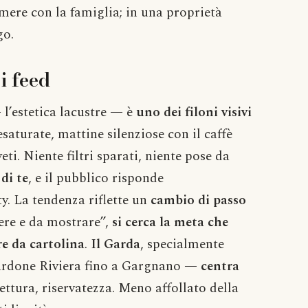
amere con la famiglia; in una proprietà
go.
i feed
l’estetica lacustre — è
uno dei filoni visivi
saturate, mattine silenziose con il caffè
eti. Niente filtri sparati, niente pose da
 di te
, e il pubblico risponde
y. La tendenza riflette un
cambio di passo
ere e da mostrare”,
si cerca la meta che
e da cartolina
.
Il Garda
, specialmente
Gardone Riviera fino a Gargnano —
centra
itettura, riservatezza. Meno affollato della