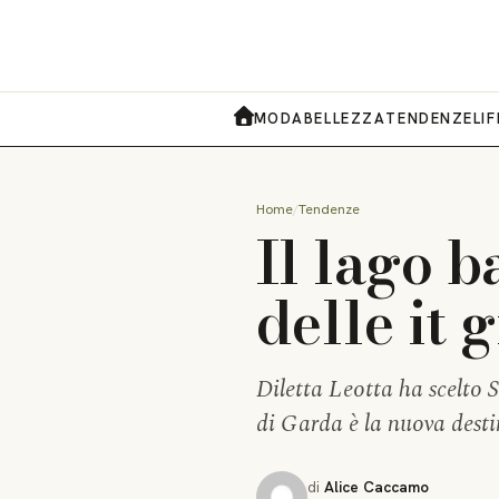
MODA
BELLEZZA
TENDENZE
LI
HOME
Home
Tendenze
Il lago ba
delle it 
Diletta Leotta ha scelto 
di Garda è la nuova desti
di
Alice Caccamo