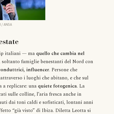
I / ANSA
estate
vip italiani — ma
quello che cambia nel
ù soltanto famiglie benestanti del Nord con
conduttrici, influencer
. Persone che
ttraverso i luoghi che abitano, e che sul
a a replicare: una
quiete fotogenica
. La
ti sulle colline, l’aria fresca anche in
ti dai toni caldi e sofisticati, lontani anni
ffetto “già visto” di Ibiza. Diletta Leotta si