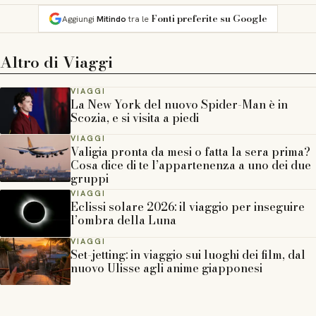
Fonti preferite su Google
Aggiungi
Mitindo
tra le
Altro di
Viaggi
VIAGGI
La New York del nuovo Spider-Man è in
Scozia, e si visita a piedi
VIAGGI
Valigia pronta da mesi o fatta la sera prima?
Cosa dice di te l’appartenenza a uno dei due
gruppi
VIAGGI
Eclissi solare 2026: il viaggio per inseguire
l’ombra della Luna
VIAGGI
Set-jetting: in viaggio sui luoghi dei film, dal
nuovo Ulisse agli anime giapponesi