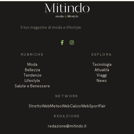
Il tuo magazine di moda e lifestyle
Facebook
Instagram
RUBRICHE
ESPLORA
Moda
Tecnologia
Bellezza
Attualità
Tendenze
Viaggi
Lifestyle
News
Salute e Benessere
NETWORK
StrettoWeb
MeteoWeb
CalcioWeb
SportFair
REDAZIONE
redazione@mitindo.it