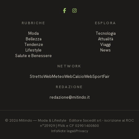
Facebook
Instagram
RUBRICHE
ESPLORA
Moda
Tecnologia
Bellezza
Attualità
Tendenze
Viaggi
Lifestyle
News
Salute e Benessere
NETWORK
StrettoWeb
MeteoWeb
CalcioWeb
SportFair
REDAZIONE
redazione@mitindo.it
©
2026
Mitindo
—
Moda & Lifestyle
·
Editore Socedit srl - iscrizione al ROC
n°25929 | PIVA e CF 02901400800
Info
Note legali
Privacy