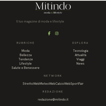
Il tuo magazine di moda e lifestyle
Facebook
Instagram
RUBRICHE
ESPLORA
Moda
Tecnologia
Bellezza
Attualità
Tendenze
Viaggi
Lifestyle
News
Salute e Benessere
NETWORK
StrettoWeb
MeteoWeb
CalcioWeb
SportFair
REDAZIONE
redazione@mitindo.it