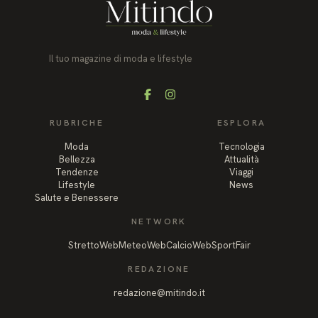
Il tuo magazine di moda e lifestyle
Facebook
Instagram
RUBRICHE
ESPLORA
Moda
Tecnologia
Bellezza
Attualità
Tendenze
Viaggi
Lifestyle
News
Salute e Benessere
NETWORK
StrettoWeb
MeteoWeb
CalcioWeb
SportFair
REDAZIONE
redazione@mitindo.it