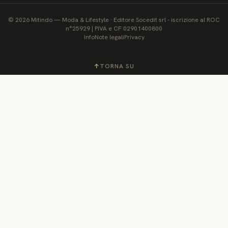
©
2026
Mitindo
—
Moda & Lifestyle
·
Editore Socedit srl - iscrizione al ROC
n°25929 | PIVA e CF 02901400800
Info
Note legali
Privacy
↑
TORNA SU