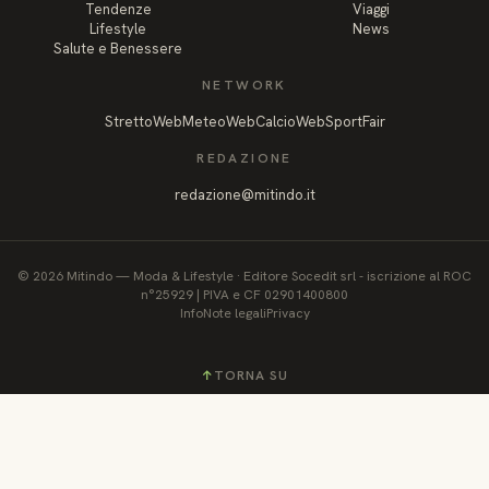
Tendenze
Viaggi
Lifestyle
News
Salute e Benessere
NETWORK
StrettoWeb
MeteoWeb
CalcioWeb
SportFair
REDAZIONE
redazione@mitindo.it
©
2026
Mitindo
—
Moda & Lifestyle
·
Editore Socedit srl - iscrizione al ROC
n°25929 | PIVA e CF 02901400800
Info
Note legali
Privacy
↑
TORNA SU