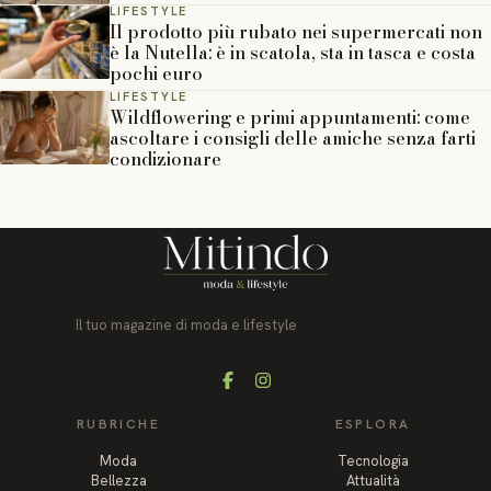
LIFESTYLE
Il prodotto più rubato nei supermercati non
è la Nutella: è in scatola, sta in tasca e costa
pochi euro
LIFESTYLE
Wildflowering e primi appuntamenti: come
ascoltare i consigli delle amiche senza farti
condizionare
Il tuo magazine di moda e lifestyle
Facebook
Instagram
RUBRICHE
ESPLORA
Moda
Tecnologia
Bellezza
Attualità