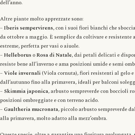
dell’anno.
Altre piante molto apprezzate sono:
–
Iberis sempervirens
, con i suoi fiori bianchi che sbocci
da ottobre a maggio. È semplice da coltivare e resistente 
estreme, perfetta per vasi o aiuole.
–
Helleborus
o
Rosa di Natale
, dai petali delicati e dispo
resiste bene all’inverno e ama posizioni umide e semi omb
–
Viole invernali
(Viola cornuta), fiori resistenti al gelo e
dall’autunno fino alla primavera, ideali per balconi soleg
–
Skimmia japonica
, arbusto sempreverde con boccioli ro
posizioni ombreggiate e con terreno acido.
–
Gaultheria mucronata
, piccolo arbusto sempreverde da
alla primavera, molto adatto alla mezz’ombra.
Queste specie, oltre a garantire una fioritura prolungata,