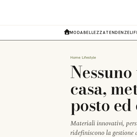
MODA
BELLEZZA
TENDENZE
LI
HOME
Home
Lifestyle
Nessuno 
casa, met
posto ed 
Materiali innovativi, pers
ridefiniscono la gestione 