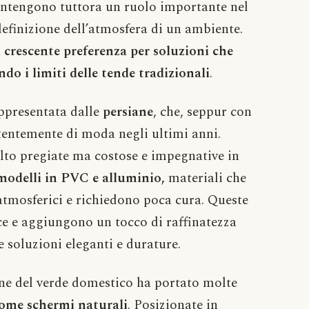
antengono tuttora un ruolo importante nel
efinizione dell’atmosfera di un ambiente.
 crescente preferenza per soluzioni che
do i limiti delle tende tradizionali
.
appresentata dalle
persiane
, che, seppur con
tentemente di moda negli ultimi anni.
olto pregiate ma costose e impegnative in
modelli in PVC e alluminio,
materiali che
 atmosferici e richiedono poca cura. Queste
ce e aggiungono un tocco di raffinatezza
 soluzioni eleganti e durature.
one del verde domestico ha portato molte
come schermi naturali
. Posizionate in