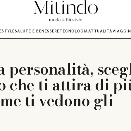
FESTYLE
SALUTE E BENESSERE
TECNOLOGIA
ATTUALITÀ
VIAGGI
a personalità, sceg
 che ti attira di pi
me ti vedono gli