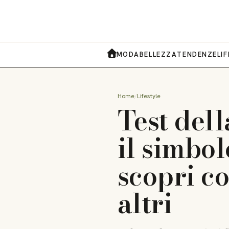
MODA
BELLEZZA
TENDENZE
LI
HOME
Home
Lifestyle
Test dell
il simbolo
scopri co
altri