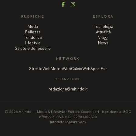
Facebook
Instagram
RUBRICHE
ESPLORA
Moda
Tecnologia
Bellezza
Attualità
Tendenze
Viaggi
Lifestyle
News
Salute e Benessere
NETWORK
StrettoWeb
MeteoWeb
CalcioWeb
SportFair
REDAZIONE
redazione@mitindo.it
©
2026
Mitindo
—
Moda & Lifestyle
·
Editore Socedit srl - iscrizione al ROC
n°25929 | PIVA e CF 02901400800
Info
Note legali
Privacy