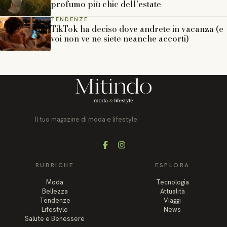
profumo più chic dell’estate
TENDENZE
TikTok ha deciso dove andrete in vacanza (e
voi non ve ne siete neanche accorti)
Il tuo magazine di moda e lifestyle
Facebook
Instagram
RUBRICHE
ESPLORA
Moda
Tecnologia
Bellezza
Attualità
Tendenze
Viaggi
Lifestyle
News
Salute e Benessere