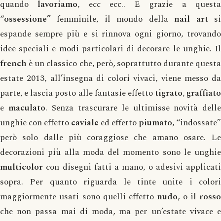
quando
lavoriamo
, ecc ecc.. E grazie a quest
“
ossessione
” femminile, il mondo della
nail art
s
espande sempre più e si rinnova ogni giorno, trovando
idee speciali e modi particolari di decorare le unghie. Il
french
è un classico che, però, soprattutto durante questa
estate 2013, all’insegna di colori vivaci, viene messo da
parte, e lascia posto alle fantasie effetto
tigrato
,
graffiato
e
maculato
. Senza trascurare le ultimisse novità dell
unghie con effetto
caviale
ed effetto
piumato
, “indossate”
però solo dalle più coraggiose che amano osare. Le
decorazioni più alla moda del momento sono le unghie
multicolor
con disegni fatti a mano, o adesivi applicati
sopra. Per quanto riguarda le tinte unite i colori
maggiormente usati sono quelli effetto
nudo
, o il
rosso
che non passa mai di moda, ma per un’estate vivace e