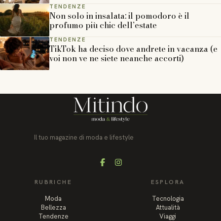
TENDENZE
Non solo in insalata: il pomodoro è il
profumo più chic dell’estate
TENDENZE
TikTok ha deciso dove andrete in vacanza (e
voi non ve ne siete neanche accorti)
Il tuo magazine di moda e lifestyle
Facebook
Instagram
RUBRICHE
ESPLORA
Moda
Tecnologia
Bellezza
Attualità
Tendenze
Viaggi