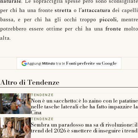
naturale
. Le sopracciglia spesse però sono sconsigliate
per chi ha una fronte
stretta
o l’
attaccatura
dei capell
bassa, e per chi ha gli occhi troppo
piccoli
, mentr
potrebbero essere ottime per chi ha una
fronte
molto
alta.
Fonti preferite su Google
Aggiungi
Mitindo
tra le
Altro di
Tendenze
TENDENZE
Non è un sacchetto: è lo zaino con le patatine
nelle tasche laterali che ha fatto impazzire la
Cina
TENDENZE
Sembra un paradosso ma sa di rivoluzione: il
trend del 2026 è smettere di inseguire i trend