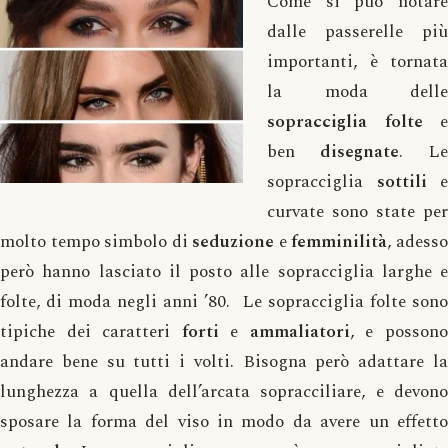
Come si può notare
dalle passerelle più
importanti, è tornata
la moda delle
sopracciglia
folte
e
ben
disegnate
. Le
sopracciglia
sottili
e
curvate sono state per
molto tempo simbolo di
seduzione
e
femminilità
, adess
però hanno lasciato il posto alle sopracciglia larghe e
folte, di moda negli anni ’80. Le sopracciglia folte sono
tipiche dei caratteri
forti
e
ammaliatori
, e posson
andare bene su tutti i volti. Bisogna però adattare la
lunghezza a quella dell’arcata sopracciliare, e devono
sposare la forma del viso in modo da avere un effetto