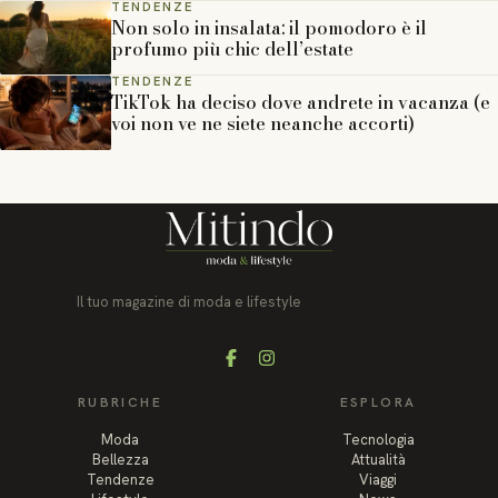
TENDENZE
Non solo in insalata: il pomodoro è il
profumo più chic dell’estate
TENDENZE
TikTok ha deciso dove andrete in vacanza (e
voi non ve ne siete neanche accorti)
Il tuo magazine di moda e lifestyle
Facebook
Instagram
RUBRICHE
ESPLORA
Moda
Tecnologia
Bellezza
Attualità
Tendenze
Viaggi